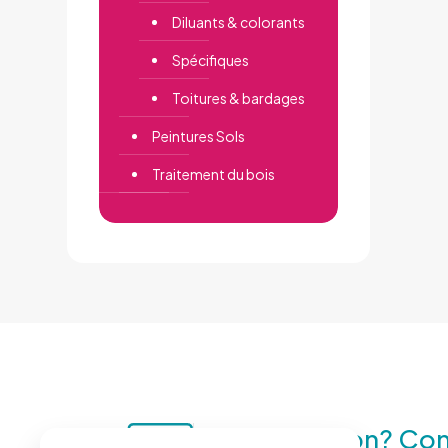
Diluants & colorants
Spécifiques
Toitures & bardages
Peintures Sols
Traitement du bois
Une question? Con