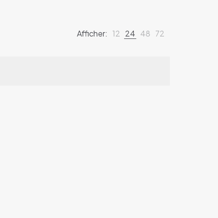
Afficher:
12
24
48
72