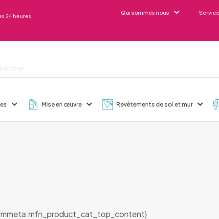
Qui sommes nous
Servic
s 24 heures
des
Mise en œuvre
Revêtements de sol et mur
rmmeta:mfn_product_cat_top_content}