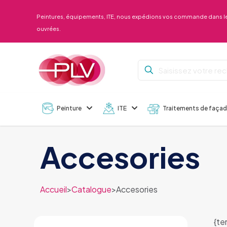
Peintures, équipements, ITE, nous expédions vos commande dans le
ouvrées.
Peinture
ITE
Traitements de faça
Accesories
Accueil
>
Catalogue
>
Accesories
{te