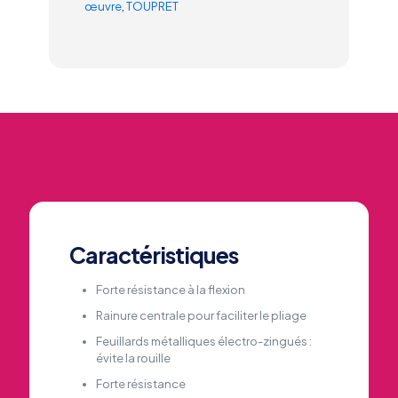
œuvre
,
TOUPRET
Caractéristiques
Forte résistance à la flexion
Rainure centrale pour faciliter le pliage
Feuillards métalliques électro-zingués :
évite la rouille
Forte résistance