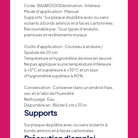
Code : BAJAR0530
Destination :
Intérieur
Mode d'application :
Manual
Supports :
Sur plaque de plâtre avec ou sans
isolants à bords amincis et à faces cartonnées.
Recouvrable par :
Tous types d’enduits,
peintures et revêtements muraux.
Outils d'application :
Couteau à enduire /
Spatule de 20 cm
Température et hygrométrie de mise en œuvre :
Ne pas appliquer à une température inférieure
à +5°C et supérieure à +35°C et un taux
d’hygrométrie supérieur à 80%.
Conservation :
Conserver dans un endroit frais,
sec et à l'abri de l'humidité.
Nettoyage :
Eau.
Disponible en : Blister 5 cm x 30 m
Supports
Sur plaque de plâtre avec ou sans isolants à
bords amincis et à faces cartonnées.