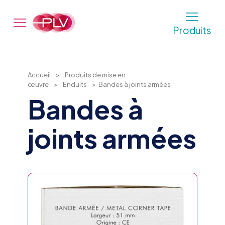
Produits
Accueil
>
Produits de mise en
œuvre
>
Enduits
>
Bandes à joints armées
Bandes à
joints armées