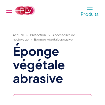
Produits
Accueil
>
Protection
>
Accessoires de
nettoyage
>
Éponge végétale abrasive
Éponge
végétale
abrasive