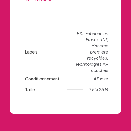
EXT, Fabriqué en
France, INT,
Matières
Labels
première
recyclées,
Technologies Tri-
couches
Conditionnement
À l'unité
Taille
3 M x 25 M