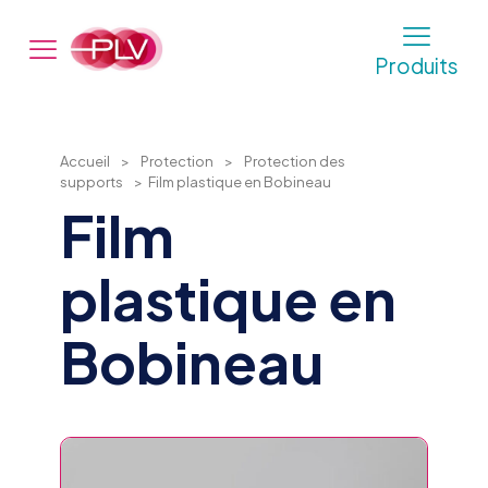
Produits
Accueil
>
Protection
>
Protection des
supports
>
Film plastique en Bobineau
Film
plastique en
Bobineau