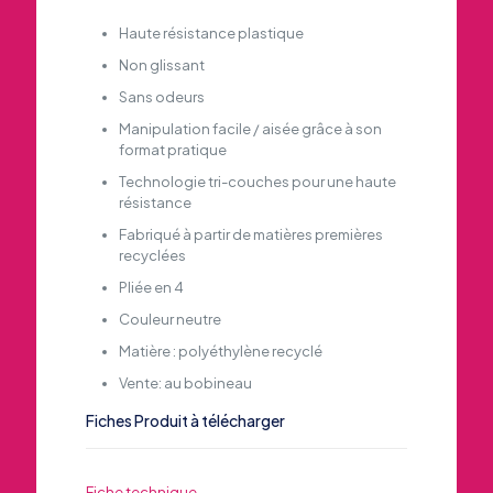
Haute résistance plastique
Non glissant
Sans odeurs
Manipulation facile / aisée grâce à son
format pratique
Technologie tri-couches pour une haute
résistance
Fabriqué à partir de matières premières
recyclées
Pliée en 4
Couleur neutre
Matière : polyéthylène recyclé
Vente: au bobineau
Fiches Produit à télécharger
Fiche technique