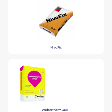
NivoFix
Webertherm 305 F