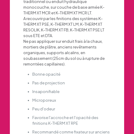
traditionnel ou enduit hydraulique
monocouche, sur couche de base armée K-
THERM XT MCR et K-THERM XT MCR LT.
A recouvrir par les finitions des systèmes K-
THERM XT PSE, K-THERM XT LM, K-THERM XT
RESOLIK, K-THERM XT FB, K-THERM XT PSE LT
sous ETE et DTA.
Ne pas appliquer sur enduit frais à la chaux,
mortiers de plâtre, anciens revêtements
organiques, supports alcalins, en
soubassement (25cm du sol ou à rupture de
remontées capillaires).
Bonne opacité
Pas de projection
Insaponifiable
Microporeux
Peu d'odeur
Favorise l'accroche et l'opacité des
finitions K-THERM XT RPE
Recommandé comme fixateur sur anciens