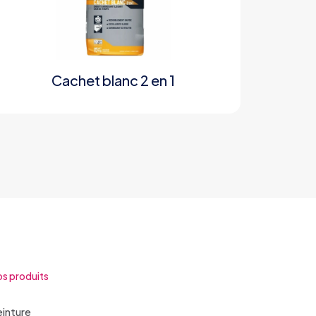
Cachet blanc 2 en 1
s produits
inture