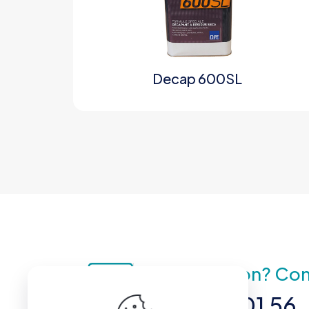
Decap 600SL
Une question? Con
01 42 42 01 56