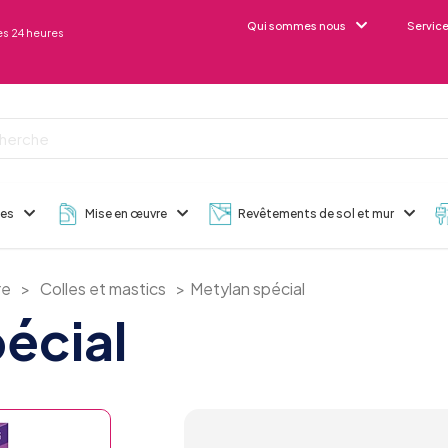
Qui sommes nous
Servic
s 24 heures
des
Mise en œuvre
Revêtements de sol et mur
re
>
Colles et mastics
>
Metylan spécial
écial