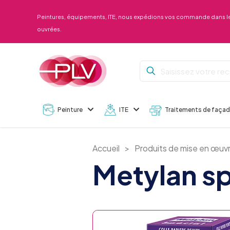
Peintures, équipements, ITE, nous expédions vos commande dans le
ouvrées.
Peinture
ITE
Traitements de faça
Accueil
>
Produits de mise en œuv
Metylan sp