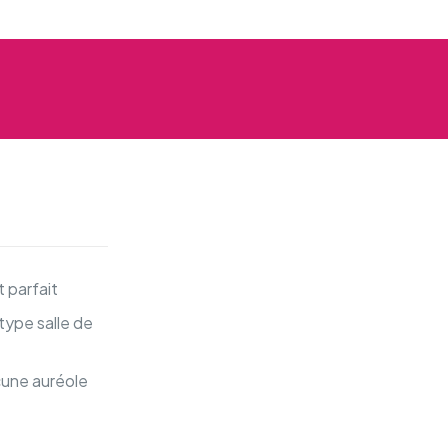
 parfait
type salle de
cune auréole