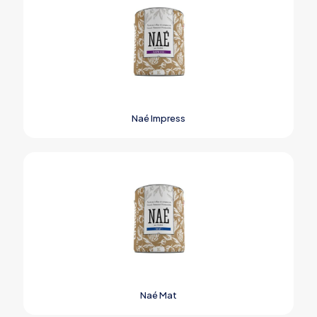
Naé Impress
Naé Mat