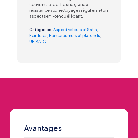
couvrant, elle offre une grande
résistance aux nettoyages réguliers et un
aspect semi-tendu élégant.
Catégories :
Aspect Velours et Satin
,
Peintures
,
Peintures murs et plafonds
,
UNIKALO
Avantages