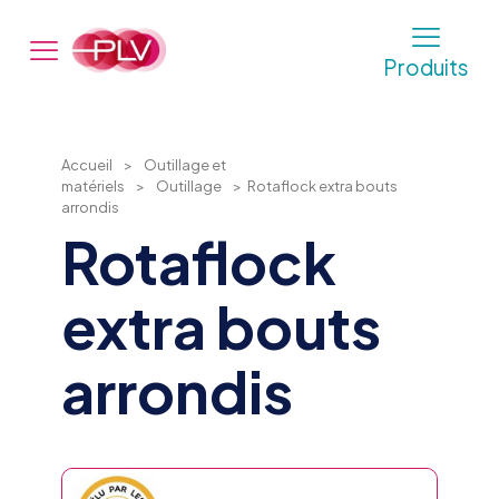
Produits
Accueil
>
Outillage et
matériels
>
Outillage
>
Rotaflock extra bouts
arrondis
Rotaflock
extra bouts
arrondis