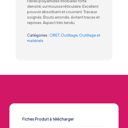
Fibres polyamides trilobales forte
densité, sur mousse réticulaire. Excellent
pouvoir absorbant et couvrant. Travaux
soignés. Bouts arrondis, évitent traces et
reprises. Aspect très tendu.
Catégories :
CIRET
,
Outillage
,
Outillage et
matériels
Fiches Produit à télécharger