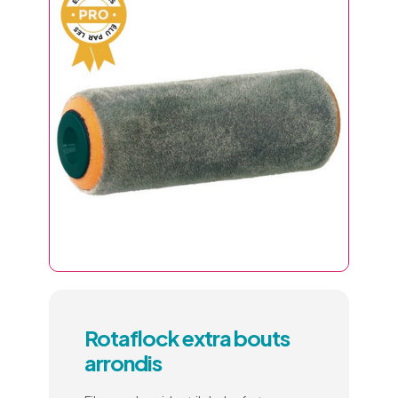
Rotaflock extra bouts
arrondis