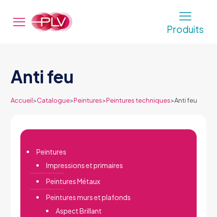
Produits
Anti feu
Accueil
>
Catalogue
>
Peintures
>
Peintures techniques
>
Anti feu
Peintures
Impressions et primaires
Peintures Métaux
Peintures murs et plafonds
Aspect Brillant