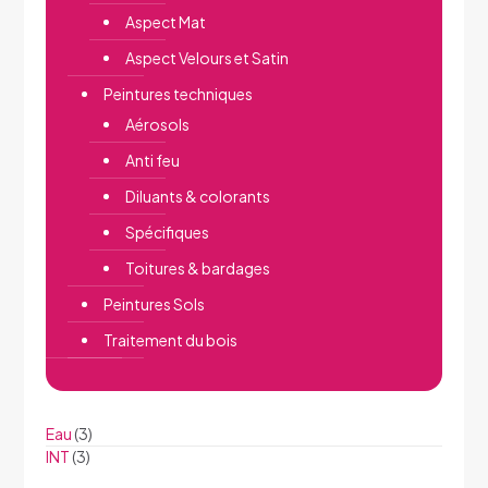
Aspect Mat
Aspect Velours et Satin
Peintures techniques
Aérosols
Anti feu
Diluants & colorants
Spécifiques
Toitures & bardages
Peintures Sols
Traitement du bois
Eau
(3)
INT
(3)