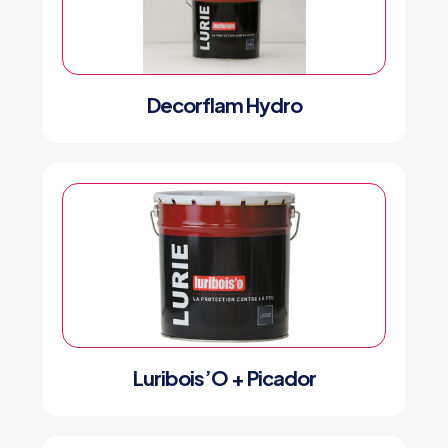
Decorflam Hydro
Luribois’O + Picador